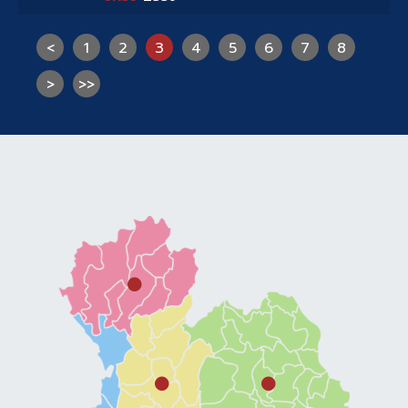
<
1
2
3
4
5
6
7
8
>
>>