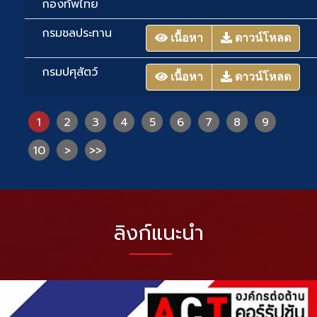
กองทัพไทย
กรมชลประทาน
เนื้อหา
ดาวน์โหลด
กรมปศุสัตว์
เนื้อหา
ดาวน์โหลด
1
2
3
4
5
6
7
8
9
10
>
>>
ลิงก์แนะนำ