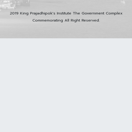
2019 King Prajadhipok's Institute The Government Complex
Commemorating All Right Reserved.