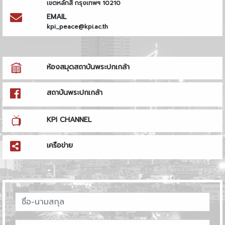
เขตหลักสี่ กรุงเทพฯ 10210
EMAIL
kpi_peace@kpi.ac.th
ห้องสมุดสถาบันพระปกเกล้า
สถาบันพระปกเกล้า
KPI CHANNEL
เครือข่าย