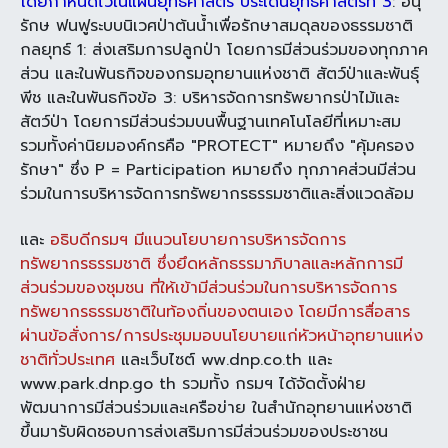
โดยกำหนดไว้ในแผน
ยุทธศาสตร์ ประเด็นยุทธศาสตร์ที่ 3
: อนุ
รักษ ฟนฟูระบบนิเวศป่าต้นน้ำเพื่อรักษาสมดุลของ
ธรรมชาติ
กลยุทธ์ 1: ส่งเสริมการปลูกป่า โดยการมีส่วนร่วมของทุกภาค
ส่วน และในพันธกิจของ
กรมอุทยานแห่งชาติ สัตว์ป่าและพันธุ์
พีช และในพันธกิจข้อ 3: บริหารจัดการทรัพยากรป่าไม้และ
สัตว์ป่า โดยการมีส่วนร่วมบนพื้นฐานเทคโนโลยีที่เหมาะสม
รวมทั้งค่านิยมองค์กรคือ
"PROTECT" หมายถึง "คุ้มครอง
รักษา" ซึ่ง P = Participation หมายถึง ทุกภาคส่วน
มีส่วน
ร่วมในการบริหารจัดการทรัพยากรธรรมชาติและสิ่งแวดล้อม
และ
อธิบดีกรมฯ
มีแนวนโยบายการบริหารจัดการ
ทรัพยากรธรรมชาติ ซึ่งยึดหลักธรรมาภิบาลและหลักการ
มี
ส่วนร่วมของชุมชน ที่ให้เข้ามีส่วนร่วมในการบริหารจัดการ
ทรัพยากรธรรมชาติในท้องถิ่นของ
ตนเอง โดยมีการสื่อสาร
ผ่านข้อสั่งการ/การประชุมมอบนโยบายแก่หัวหน้าอุทยานแห่ง
ชาติทั่ว
ประเทศ
และเว็บไซต์ ww.dnp.co.th และ
www.park.dnp.go th รวมทั้ง กรมฯ ได้จัดตั้งฝ่าย
พัฒนาการมีส่วนร่วมและเครือข่าย ในสำนักอุทยานแห่งชาติ
ขึ้นมารับผิดชอบการส่งเสริม
การมีส่วนร่วมของประชาชน