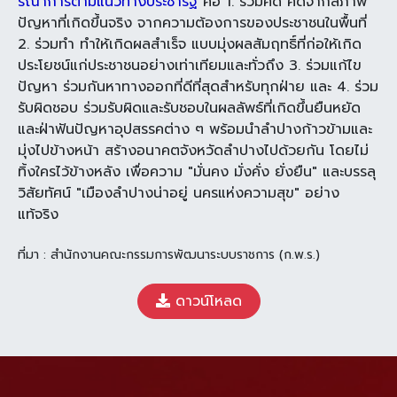
รณาการตามแนวทางประชารัฐ
คือ 1. ร่วมคิด คิดจากสภาพ
ปัญหาที่เกิดขึ้นจริง จากความต้องการของประชาชนในพื้นที่
2. ร่วมทำ ทำให้เกิดผลสำเร็จ แบบมุ่งผลสัมฤทธิ์ที่ก่อให้เกิด
ประโยชน์แก่ประชาชนอย่างเท่าเทียมและทั่วถึง 3. ร่วมแก้ไข
ปัญหา ร่วมกันหาทางออกที่ดีที่สุดสำหรับทุกฝ่าย และ 4. ร่วม
รับผิดชอบ ร่วมรับผิดและรับชอบในผลลัพธ์ที่เกิดขึ้นยืนหยัด
และฝ่าฟันปัญหาอุปสรรคต่าง ๆ พร้อมนำลำปางก้าวข้ามและ
มุ่งไปข้างหน้า สร้างอนาคตจังหวัดลำปางไปด้วยกัน โดยไม่
ทิ้งใครไว้ข้างหลัง เพื่อความ "มั่นคง มั่งคั่ง ยั่งยืน" และบรรลุ
วิสัยทัศน์ "เมืองลำปางน่าอยู่ นครแห่งความสุข" อย่าง
แท้จริง
ที่มา : สำนักงานคณะกรรมการพัฒนาระบบราชการ (ก.พ.ร.)
ดาวน์โหลด