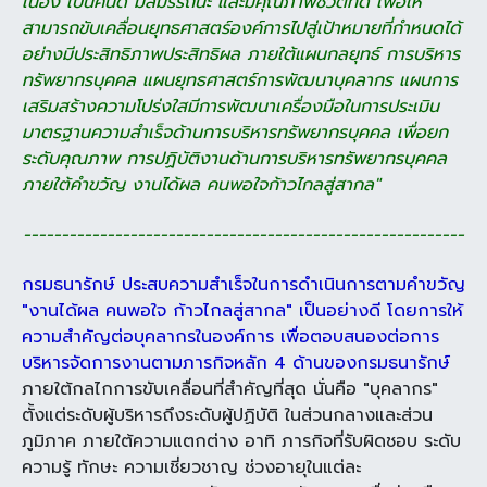
เนื่อง เป็นคนดี
มีสมรรถนะ และมีคุณภาพชีวิตที่ดี เพื่อให้
สามารถขับเคลื่อนยุทธศาสตร์องค์การไปสู่
เป้าหมายที่กำหนดได้
อย่างมีประสิทธิภาพ
ประสิทธิผล ภายใต้แผนกลยุทธ์ การบริหาร
ทรัพยากรบุคคล แผนยุทธศาสตร์การพัฒนา
บุคลากร แผนการ
เสริมสร้างความโปร่งใส
มีการพัฒนาเครื่องมือในการประเมิน
มาตรฐานความสำเร็จด้านการบริหาร
ทรัพยากรบุคคล เพื่อยก
ระดับคุณภาพ
การปฏิบัติงานด้านการบริหารทรัพยากร
บุคคล
ภายใต้คำขวัญ งานได้ผล คนพอใจ
ก้าวไกลสู่สากล"
----------------------------------------------------------
กรมธนารักษ์ ประสบความสำเร็จในการดำเนินการตาม
คำขวัญ
"งานได้ผล คนพอใจ ก้าวไกลสู่สากล" เป็นอย่างดี โดยการให้
ความสำคัญ
ต่อบุคลากรในองค์การ เพื่อตอบสนองต่อการ
บริหารจัดการงานตามภารกิจหลัก 4 ด้าน
ของกรมธนารักษ์
ภายใต้กลไกการขับเคลื่อนที่สำคัญที่สุด นั่นคือ "บุคลากร"
ตั้งแต่ระดับ
ผู้บริหารถึงระดับผู้ปฏิบัติ ในส่วนกลางและส่วน
ภูมิภาค ภายใต้ความแตกต่าง อาทิ ภารกิจ
ที่รับผิดชอบ ระดับ
ความรู้ ทักษะ ความเชี่ยวชาญ ช่วงอายุในแต่ละ