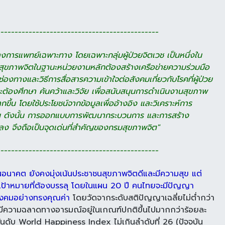
---------------------------------------------
งการแพทย์เฉพาะทาง โดยเฉพาะกลุ่ม
ผู้ป่วยจิตเวช เป็นหนึ่งใน
มสุขภาพจิตในฐานะหน่วยงานหลัก
ต้องสร้างเครือข่ายความร่วมมือ
ช่องทางและวิธีการ
สื่อสารความเข้าใจต่อสังคมเกี่ยวกับโรคที่
ผู้ป่วย
จะต้อง
ศึกษา ค้นคว้าและวิจัย เพื่อสนับสนุน
การดำเนินงานสุขภาพ
กขึ้น โดยใช้ประโยชน์จาก
ข้อมูลเพื่ออ้างอิง และวิเคราะห์การ
น ดังนั้น การออกแบบ
การพัฒนากระบวนการ และการสร้าง
ง จึงถือเป็นจุดเด่น
ที่สำคัญของกรมสุขภาพจิต"
---------------------------------------------
อนาคต ยังคงมุ่งเน้นประชาชนสุขภาพจิตดีและ
มีความสุข แต่
เป้าหมายที่ต้องบรรลุ โดยในแผน 20 ปี คนไทย
จะมีปัญญา
สังคมอย่างทรงคุณค่า
โดยวัดจากระดับ
สติปัญญาเฉลี่ยไม่ต่ำกว่า
ทยมีความฉลาดทางอารมณ์อยู่ใน
เกณฑ์ปกติขึ้นไปมากกว่าร้อยละ
ีอันดับ World
Happiness Index ไม่เกินลำดับที่ 26 (ปัจจุบัน