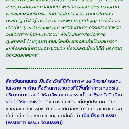
ให้กิดการคันพบผลผลิต การบริการ
และกระบวนการทำงานใหม่ๆ
โดยมีฐานคิดมาจากวิสัยทัศน์ พันธกิจ ยุทธศาสตร์ ความคาด
หวัง
ของผู้รับบริการและผู้มีส่วนได้ส่วนเสีย ผ่านกลไกพลัง
ประชารัฐ นำไปสู่การต่อยอดและพัฒนา
ภูมิปัญญาท้องถิ่น จน
เกิดเป็น "(I Sakonnakhon" หรือสินค้านวัตกรรมของจังหวัด
อันได้แก่
"โค-ข้าว-เม่า-คราม" ซึ่งเป็นสินค้าสิ่งบ่งชี้ทาง
ภูมิศาสตร์ โดยคุณภาพและชื่อเสียงของสินค้า
เป็นผลมาจาก
แหล่งผลิตที่มีความเฉพาะจาะจง ซึ่งจะผลิตที่ไหนไม่ได้ นอกจาก
จังหวัดสกลนคร"
----------------------------------------------------------
จังหวัดสกลนคร
เป็นจังหวัดที่มีศักยภาพ และมีความโดดเด่น
ในหลาย ๆ ด้าน ทั้งด้านการเกษตร
ที่มีพื้นที่ทำการเกษตรใน
ปริมาณมาก จนทำให้อาชีพเกษตรกรรมเป็นอาชีพหลักที่สร้าง
รายได้ให้แก่
จังหวัด
ด้านการท่องเที่ยวที่มีภูมิประเทศ มีสิ่ง
แวดล้อมทางธรรมชาติ มีประวัติศาสตร์ ศาสนา
และวัฒนธรรม
ที่เก่าแก่มาอย่างยาวนานจนได้ขึ้นชื่อว่า
เป็นเมือง 3 ธรรม
(ธรรมชาติ ธรรมะ
วัฒนธรรม)