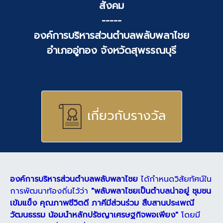
สังคม
-----
องค์การบริหารส่วนตำบลพลับพลาไชย
อำเภออู่ทอง จังหวัดสุพรรณบุรี
เกี่ยวกับรางวัล
องค์การบริหารส่วนตำบลพลับพลาไชย
ได้กำหนดวิสัยทัศน์ใน
การพัฒนาท้องถิ่นไว้ว่า
"พลับพลาไชยเป็นตำบลน่าอยู่ ชุมชน
เข้มแข็ง คุณภาพชีวิตดี ภาคีมีส่วนร่วม สืบสานประเพณี
วัฒนธรรม น้อมนำหลักปรัชญาเศรษฐกิจพอเพียง"
โดยมี