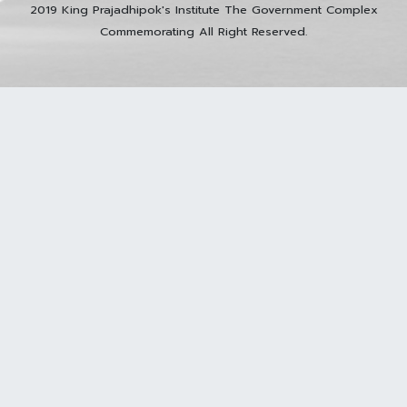
2019 King Prajadhipok's Institute The Government Complex
Commemorating All Right Reserved.