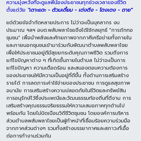
ความมุ่งหวังที่จะดูแลพี่น้องประชาชนทุกช่วงเวลาของชีวิต
ตั้งแต่วัย
"เตาะแตะ - ต้วมเตี้ยม - เต่งตึง - โตงเตง - ตาย"
แต่ด้วยข้อจำกัดหลายประการ ไม่ว่าจะเป็นบุคลากร งบ
ประมาณ ฯลฯ อบต.พลับพลาไชยจึงได้ใช้กลยุทธ์ "การถักทอ
ชุมชน" เพื่อนำพลังและศักยภาพจากภาคีเครีอข่ายทั้งภายใน
และภายนอกชุมชนเข้ามาร่วมกันพัฒนาตำบลพลับพลาไชย
เพื่อให้ประชาชนอยู่ดีมีสุขยกระดับคุณภาพชีวิต รวมถึงการ
แก้ไขปัญหาต่าง ๆ ที่เกิดขึ้นภายในตำบล ไม่ว่าจะเป็นการ
แก้ไขปัญหา ความเดือดร้อน และสนองตอบความต้องการ
ของประชาชนให้มีความเป็นอยู่ที่ดีขึ้น ทั้งด้านการเสริมสร้าง
รายได้ การลดภาระค่าใช้จ่ายของประชาชน การดูแลสุขภาพ
อนามัย การเสริมสร้างความปลอดภัยในชีวิตและทรัพย์สิน
การอนุรักษ์ไว้ซึ่งประเพณีและวัฒนธรรมท้องถิ่นที่ดีงาม การ
เสริมสร้างคุณธรรมจริยธรรมให้ความเสมอภาคทุกด้านไป
พร้อมกัน โดยไม่บิดเบือนวิถีชีวิตชุมชน โดยองค์การบริหาร
ส่วนตำบลพลับพลาไชยเป็นผู้ทำหน้าที่เชื่อมร้อยความร่วมมือ
จากภาคส่วนต่างๆ รวมทั้งสร้างบรรยากาศและสภาวะที่เอื้อ
ต่อการทำงานร่วมกัน