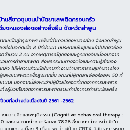
บ้านสีขาวชุมชนบำบัดยาเสพติดครอบครัว
เวียงหนองล่องอย่างยั่งยืน จังหวัดลำพูน
คเหนือสู่กรุงเทพฯ มีพื้นที่อำเภอเวียงหนองล่อง จังหวัดลำพูน
งซึ่งในอดีตเมื่อ 8 ปีที่ผ่านมา มีประชาชนในชุมชนเข้าไปเกี่ยวข้อง
ชีวิตจำนวน 2 คน จากเหตุการณ์ถูกยิงและถูกแทงอันเนื่องมาจาก
กระบวนการค้ายาเสพติด ส่งผลกระทบทางจิตใจและความรู้สึกของ
วาดกลัว ไม่ให้ความร่วมมือในการทำงานด้านสาธารณสุขกับทางโรง
สพยาเสพติดเพื่อสูงมากขึ้น ขณะที่มีผู้ติดยาเพียงร้อยละ 50 ที่
าบาล นอกจากนี้ยังพบว่ามีผู้ป่วยโรคจิตที่เกิดจากการเสพสาร
วมทั้งผู้ป่วยโรคจิตจากสารเสพติดรายเก่ามีอาการกำเริบบ่อยครั้ง
วยที่อย่างต่อเนื่อง
ในปี 2561 -2562
บัดทางความคิดและพฤติกรรม (Cognitive behavioral therapy :
ะ 90 และครบตามกำหนดร้อยละ
78.26 ซึ่งมากกว่าการบำบัดใน
ดตามดูแลต่อเนื่อง 3 เดือน พบว่า ผู้ป่วย CBTX มีอัตรา
การหยุด