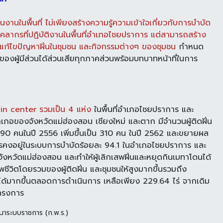
นงานในพื้นที่ ไม่เพียงสร้างความรู้ความเข้าใจเกี่ยวกับการบำบัด
ุคลากรที่ปฏิบัติงานในพื้นที่อำเภอไชยปราการ แต่สามารถสร้าง
แก้ไขปัญหาฝิ่นในชุมชน และกิจกรรมต่างๆ ของชุมชน
กำหนด
นของผู้มีส่วนได้ส่วนเสียทุกภาคส่วนพร้อมบทบาทหน้าที่ในการ
-in center รวมเป็น 4 แห่ง
ในพื้นที่อำเภอไชยปราการ และ
ภอของจังหวัดแม่ฮ่องสอน เชียงใหม่ และตาก มีจำนวนผู้ติดฝิ่น
ก 90 คนในปี 2556 เพิ่มขึ้นเป็น 310 คน ในปี 2562 และขยายผล
รคงอยู่ในระบบการบำบัดร้อยละ 94.1 ในอำเภอไชยปราการ และ
งหวัดแม่ฮ่องสอน และทำให้ผู้เลิกเสพฝิ่นและหยุดกินเมทาโดนได้
ชีวิตโดยรวมของผู้ติดฝิ่น และชุมชนให้สูงมากขึ้นรวมถึง
่นได้มากขึ้นตลอดการดำเนินการ เหลือเพียง 229.64 ไร่ จากเดิม
โครงการ
นาระบบราชการ (ก.พ.ร.)