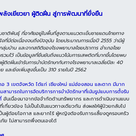
งเยียวยา ผู้ติดฝิ่น สู่การพัฒนาที่ยั่งยืน
าติพันธุ์ ที่อาศัยอยู่ในพื้นที่สูงตามแนวตะเข็บชายแดนไทยทาง
งที่มีต่อเนื่องจนถึงปัจจุบัน โดยประมาณการเมื่อปี 2555 ว่ามีผู้
กลุ่มบ้าน และจากสถิติของโรงพยาบาลไชยปราการ อำเภอไชย
บรวมไว้ เป็นข้อมูลที่ยืนยันถึงแนวโน้มการเสพติดที่มากขึ้นโดยพบ
ู้ติดฝิ่นเข้ารับการบำบัดรักษากับทางโรงพยาบาลเฉลี่ยปีละ 40
ย และยิ่งเพิ่มสูงขึ้นเป็น 310 รายในปี 2562
 3 เขตจังหวัด ได้แก่ เชียงใหม่ แม่ฮ่องสอน และตาก มีมาก
สามารถในการจัดบริการการบำบัดรักษาที่เน้นรูปแบบการตั้งรับ
่
อันเนื่องมาจากข้อจำกัดด้านทรัพยากร และการดำเนินงานแบบ
กี่ยวข้อง ไม่เป็นไปในแนวทางเดียวกัน ส่งผลให้ผู้ป่วยกลับไป
ป็นผู้ด้อยโอกาส และยากไร้ ผู้หญิงต้องรับภาระเลี้ยงดูครอบครัว
ดภัย ไม่สามารถพึ่งตนเองได้
เทศ