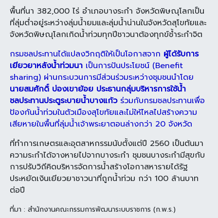
พื้นที่นา 382,000 ไร่ อำเภอบางระกำ จังหวัดพิษณุโลกเป็น
ที่ลุ่มต่ำอยู่ระหว่างลุ่มน้ำยมและลุ่มน้ำน่านในจังหวัดสุโขทัยและ
จังหวัดพิษณุโลกเกิดน้ำท่วมทุกปีชาวนาต้องทุกข์ช้ำระกำจิต
กรมชลประทานได้แปลงวิกฤติให้เป็นโอกาสจาก
ผู้ได้รับการ
เยียวยาหลังน้ำท่วมนา
เป็นการปันประโยชน์ (Benefit
sharing) ผ่านกระบวนการมีส่วนร่วมระหว่างชุมชนนำโดย
นายสมศักดิ์ บ่องเขาย้อย ประธานกลุ่มบริหารการใช้น้ำ
ชลประทานประตูระบายน้ำบางแก้ว
ร่วมกับกรมชลประทานเพื่อ
ป้องกันน้ำท่วมในตัวเมืองสุโขทัยและไม่ให้ไหลไปสร้างความ
เสียหายในพื้นที่ลุ่มน้ำเจ้าพระยาตอนล่างกว่า 20 จังหวัด
ที่ทำการเกษตรและอุตสาหกรรมนับตั้งแต่ปี 2560 เป็นต้นมา
ความระกำได้จางหายไปจากบางระกำ ชุมชนบางระกำมีสุขกับ
การปรับวิถีคิดบริหารจัดการน้ำสร้างโอกาสหารายได้รัฐ
ประหยัดเงินเยียวยาชาวนาที่ถูกน้ำท่วม กว่า 100 ล้านบาท
ต่อปี
ที่มา : สำนักงานคณะกรรมการพัฒนาระบบราชการ (ก.พ.ร.)