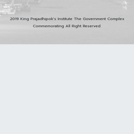
2019 King Prajadhipok's Institute The Government Complex
Commemorating All Right Reserved.