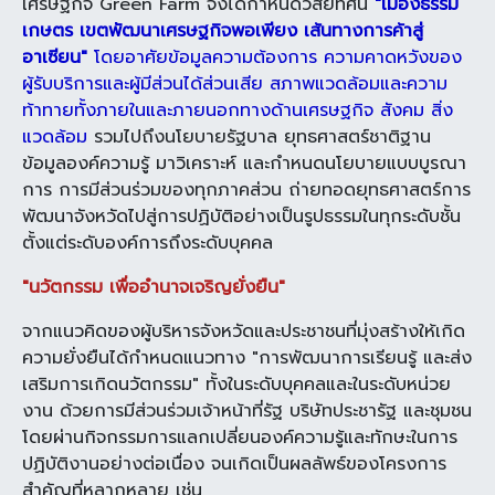
เศรษฐกิจ Green Farm จึงได้กำหนดวิสัยทัศน์
"เมืองธรรม
เกษตร เขตพัฒนาเศรษฐกิจพอเพียง เส้นทางการค้าสู่
อาเซียน"
โดยอาศัยข้อมูลความต้องการ ความคาดหวังของ
ผู้รับบริการและผู้มีส่วนได้ส่วนเสีย สภาพแวดล้อมและความ
ท้าทายทั้งภายในและภายนอกทางด้านเศรษฐกิจ สังคม สิ่ง
แวดล้อม
รวมไปถึงนโยบายรัฐบาล ยุทธศาสตร์ชาติฐาน
ข้อมูลองค์ความรู้ มาวิเคราะห์ และกำหนดนโยบายแบบบูรณา
การ การมีส่วนร่วมของทุกภาคส่วน ถ่ายทอดยุทธศาสตร์การ
พัฒนาจังหวัดไปสู่การปฏิบัติอย่างเป็นรูปธรรมในทุกระดับชั้น
ตั้งแต่ระดับองค์การถึงระดับบุคคล
"นวัตกรรม เพื่ออำนาจเจริญยั่งยืน"
จากแนวคิดของผู้บริหารจังหวัดและประชาชนที่มุ่งสร้างให้เกิด
ความยั่งยืน
ได้กำหนดแนวทาง "การพัฒนาการเรียนรู้ และส่ง
เสริมการเกิดนวัตกรรม" ทั้งในระดับบุคคล
และในระดับหน่วย
งาน ด้วยการมีส่วนร่วมเจ้าหน้าที่รัฐ บริษัทประชารัฐ และชุมชน
โดยผ่านกิจกรรม
การแลกเปลี่ยนองค์ความรู้และทักษะในการ
ปฏิบัติงานอย่างต่อเนื่อง จนเกิดเป็นผลลัพธ์
ของโครงการ
สำคัญที่หลากหลาย เช่น