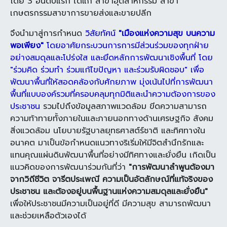
โดย 3 อันดับแรก ได้แก่ สาขาอุตสาหกรรม สาขา
เกษตรกรรมสาขาการขายส่งและขายปลีก
จึงนำมาสู่การกำหนด
วิสัยทัศน์
"เมืองแห่งความสุข บนความ
พอเพียง"
โดยอาศัยกระบวนการการมีส่วนร่วมของทุกฝ่าย
อย่างสมดุลและโปร่งใส และยึดหลักการพัฒนาเชิงพื้นที่ โดย
"ร่วมคิด ร่วมทำ ร่วมแก้ไขปัญหา และร่วมรับผิดชอบ" เพื่อ
พัฒนาพื้นที่ให้สอดคล้องกับศักยภาพ มุ่งเน้นไปที่การพัฒนา
พื้นที่แบบองค์รวมที่ครอบคลุมทุกมิติและนำความต้องการของ
ประชาชน
รวมไปถึงข้อมูลสภาพแวดล้อม ขีดความสามารถ
ความท้าทายทั้งภายในและภายนอกทางด้านเศรษฐกิจ สังคม
สิ่งแวดล้อม นโยบายรัฐบาลยุทธศาสต์ร์ชาติ และทิศทางใน
อนาคต มาเป็นข้อกำหนดแนวทางริเริ่มให้มีจิตสำนึกรักและ
แทนคุณแผ่นดินพัฒนาพื้นที่อย่างมีทิศทางและยั่งยืน เกิดเป็น
แนวคิดของการพัฒนาร่วมกันที่ว่า
"การพัฒนาลำพูนต้องมา
จากวิถีชีวิต จารีตประเพณี ความเป็นอัตลักษณ์ที่แท้จริงของ
ประชาชน และต้องอยู่บนพื้นฐานแห่งความสมดุลและยั่งยืน"
เพื่อให้ประชาชนมีความเป็นอยู่ที่ดี มีความสุข สามารถพัฒนา
และช่วยเหลือตัวเองได้