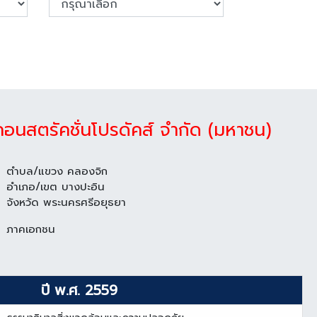
้คอนสตรัคชั่นโปรดัคส์ จำกัด (มหาชน)
ตำบล/แขวง คลองจิก
อำเภอ/เขต บางปะอิน
จังหวัด พระนครศรีอยุธยา
ภาคเอกชน
ปี พ.ศ. 2559