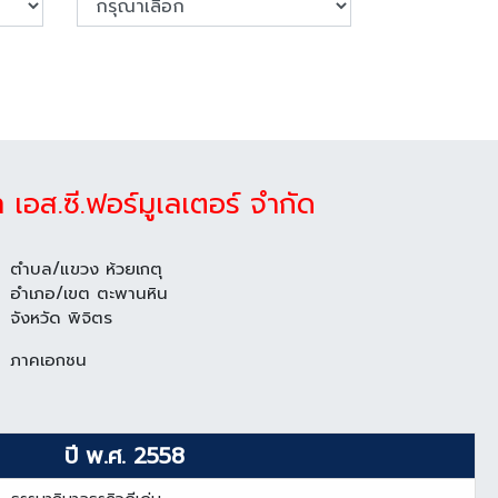
ท เอส.ซี.ฟอร์มูเลเตอร์ จำกัด
ตำบล/แขวง ห้วยเกตุ
อำเภอ/เขต ตะพานหิน
จังหวัด พิจิตร
ภาคเอกชน
ปี พ.ศ. 2558