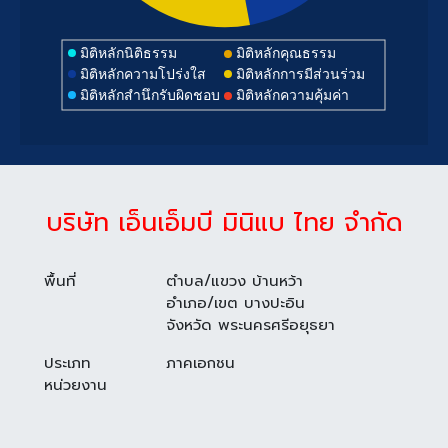
มิติหลักนิติธรรม
มิติหลักคุณธรรม
มิติหลักความโปร่งใส
มิติหลักการมีส่วนร่วม
มิติหลักสำนึกรับผิดชอบ
มิติหลักความคุ้มค่า
บริษัท เอ็นเอ็มบี มินิแบ ไทย จำกัด
พื้นที่
ตำบล/แขวง บ้านหว้า
อำเภอ/เขต บางปะอิน
จังหวัด พระนครศรีอยุธยา
ประเภท
ภาคเอกชน
หน่วยงาน