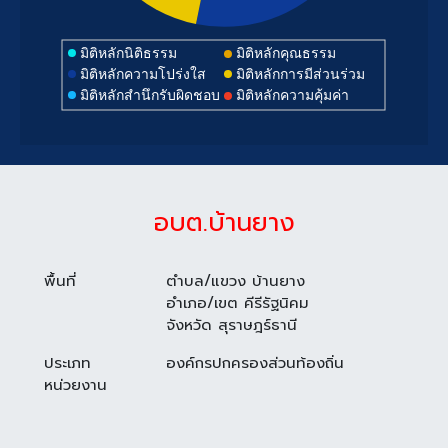
มิติหลักนิติธรรม
มิติหลักคุณธรรม
มิติหลักความโปร่งใส
มิติหลักการมีส่วนร่วม
มิติหลักสำนึกรับผิดชอบ
มิติหลักความคุ้มค่า
อบต.บ้านยาง
พื้นที่
ตำบล/แขวง บ้านยาง
อำเภอ/เขต คีรีรัฐนิคม
จังหวัด สุราษฎร์ธานี
ประเภท
องค์กรปกครองส่วนท้องถิ่น
หน่วยงาน