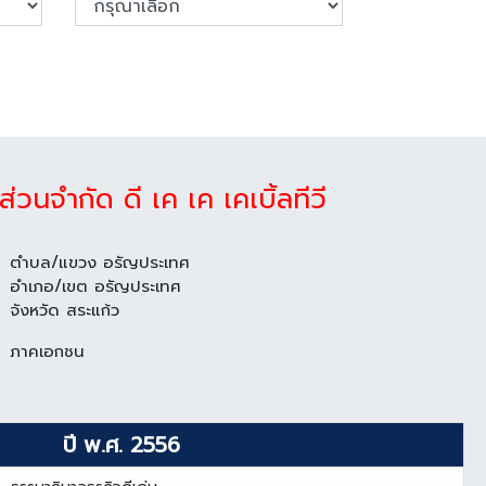
นส่วนจำกัด ดี เค เค เคเบิ้ลทีวี
ตำบล/แขวง อรัญประเทศ
อำเภอ/เขต อรัญประเทศ
จังหวัด สระแก้ว
ภาคเอกชน
ปี พ.ศ. 2556