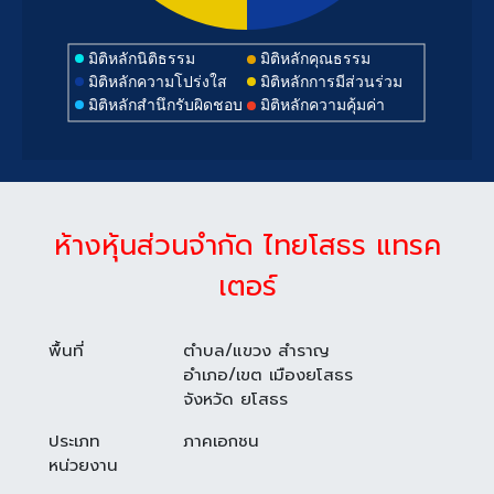
มิติหลักนิติธรรม
มิติหลักคุณธรรม
มิติหลักความโปร่งใส
มิติหลักการมีส่วนร่วม
มิติหลักสำนึกรับผิดชอบ
มิติหลักความคุ้มค่า
ห้างหุ้นส่วนจำกัด ไทยโสธร แทรค
เตอร์
พื้นที่
ตำบล/แขวง สำราญ
อำเภอ/เขต เมืองยโสธร
จังหวัด ยโสธร
ประเภท
ภาคเอกชน
หน่วยงาน