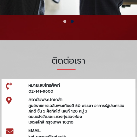
ติดต่อเรา
หมายเลขโทรศัพท์
02-141-9600
สถาบันพระปกเกล้า
ศูนย์ราชการเฉลิมพระเกียรติ 80 พรรษา อาคารรัฐประศาสน
ภักดี ชั้น 5 ฝั่งทิศใต้ เลขที่ 120 หมู่ 3
ถนนแจ้งวัฒนะ แขวงทุ่งสองห้อง
เขตหลักสี่ กรุงเทพฯ 10210
EMAIL
kpi_peace@kpi.ac.th