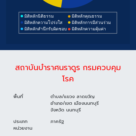
มิติหลักนิติธรรม
มิติหลักคุณธรรม
มิติหลักความโปร่งใส
มิติหลักการมีส่วนร่วม
มิติหลักสำนึกรับผิดชอบ
มิติหลักความคุ้มค่า
สถาบันบำราศนราดูร กรมควบคุม
โรค
พื้นที่
ตำบล/แขวง ลาดขวัญ
อำเภอ/เขต เมืองนนทบุรี
จังหวัด นนทบุรี
ประเภท
ภาครัฐ
หน่วยงาน