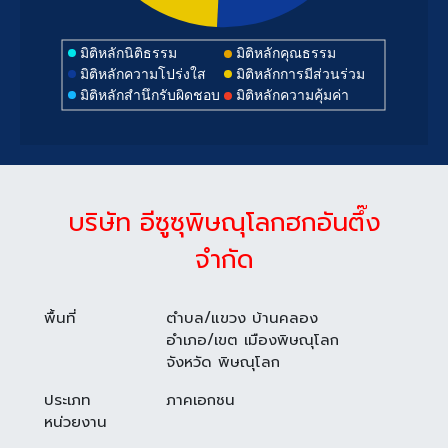
มิติหลักนิติธรรม
มิติหลักคุณธรรม
มิติหลักความโปร่งใส
มิติหลักการมีส่วนร่วม
มิติหลักสำนึกรับผิดชอบ
มิติหลักความคุ้มค่า
บริษัท อีซูซุพิษณุโลกฮกอันตึ๊ง
จำกัด
พื้นที่
ตำบล/แขวง บ้านคลอง
อำเภอ/เขต เมืองพิษณุโลก
จังหวัด พิษณุโลก
ประเภท
ภาคเอกชน
หน่วยงาน