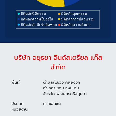
มิติหลักนิติธรรม
มิติหลักคุณธรรม
มิติหลักความโปร่งใส
มิติหลักการมีส่วนร่วม
มิติหลักสำนึกรับผิดชอบ
มิติหลักความคุ้มค่า
บริษัท อยุธยา อินดัสเตรียล แก๊ส
จำกัด
พื้นที่
ตำบล/แขวง คลองจิก
อำเภอ/เขต บางปะอิน
จังหวัด พระนครศรีอยุธยา
ประเภท
ภาคเอกชน
หน่วยงาน